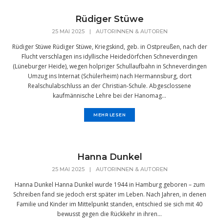
Rüdiger Stüwe
25 MAI 2025
|
AUTORINNEN & AUTOREN
Rüdiger Stüwe Rüdiger Stüwe, Kriegskind, geb. in Ostpreußen, nach der
Flucht verschlagen ins idyllische Heidedörfchen Schneverdingen
(Lüneburger Heide), wegen holpriger Schullaufbahn in Schneverdingen
Umzug ins Internat (Schülerheim) nach Hermannsburg, dort
Realschulabschluss an der Christian-Schule. Abgesclossene
kaufmännische Lehre bei der Hanomag...
MEHR LESEN
Hanna Dunkel
25 MAI 2025
|
AUTORINNEN & AUTOREN
Hanna Dunkel Hanna Dunkel wurde 1944 in Hamburg geboren – zum
Schreiben fand sie jedoch erst später im Leben. Nach Jahren, in denen
Familie und Kinder im Mittelpunkt standen, entschied sie sich mit 40
bewusst gegen die Rückkehr in ihren...