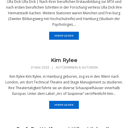
Ulla Dick Ulla Dick | Nach ihrer beruflichen Erstausbildung zur MTA und
nach ersten beruflichen Schritten in der Forschung verliess Ulla Dick ihre
Heimatstadt Aachen. Weitere Stationen waren München und Frei-burg
(Zweiter Bildungsweg mit Hochschulreife) und Hamburg (Studium der
Psychologie)....
MEHR LESEN
Kim Rylee
21 MAI 2025
|
AUTORINNEN & AUTOREN
Kim Rylee Kim Rylee, in Hamburg geboren, zog es in den 90ern nach
London, um dort Technical Theatre and Stage Management zu studieren.
Ihre Theatertätigkeit führte sie an diverse Schauspielhäuser innerhalb
Europas. Unter dem Label „Arc of Suspense“ veröffentlicht Kim...
MEHR LESEN