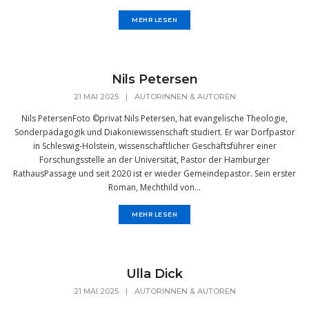
MEHR LESEN
Nils Petersen
21 MAI 2025
|
AUTORINNEN & AUTOREN
Nils PetersenFoto ©️privat Nils Petersen, hat evangelische Theologie,
Sonderpädagogik und Diakoniewissenschaft studiert. Er war Dorfpastor
in Schleswig-Holstein, wissenschaftlicher Geschäftsführer einer
Forschungsstelle an der Universität, Pastor der Hamburger
RathausPassage und seit 2020 ist er wieder Gemeindepastor. Sein erster
Roman, Mechthild von...
MEHR LESEN
Ulla Dick
21 MAI 2025
|
AUTORINNEN & AUTOREN