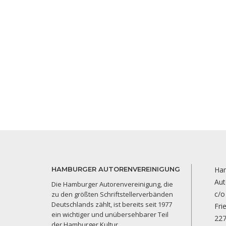
HAMBURGER AUTORENVEREINIGUNG
Ha
Aut
Die Hamburger Autorenvereinigung, die
c/o
zu den größten Schriftstellerverbänden
Deutschlands zählt, ist bereits seit 1977
Fri
ein wichtiger und unübersehbarer Teil
22
der Hamburger Kultur.