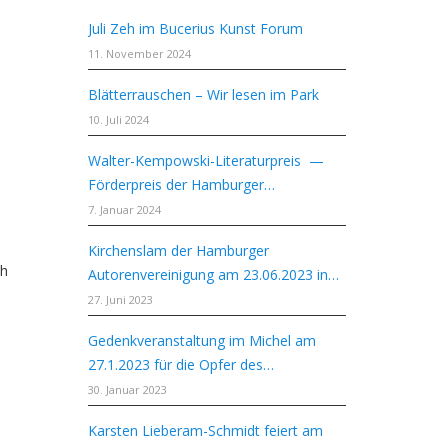
Juli Zeh im Bucerius Kunst Forum
11. November 2024
Blätterrauschen – Wir lesen im Park
10. Juli 2024
Walter-Kempowski-Literaturpreis —
Förderpreis der Hamburger
Autorenvereinigung
7. Januar 2024
Kirchenslam der Hamburger
ch
Autorenvereinigung am 23.06.2023 in
St. Gabriel Volksdorf
27. Juni 2023
Gedenkveranstaltung im Michel am
27.1.2023 für die Opfer des
Nationalsozialismus
30. Januar 2023
Karsten Lieberam-Schmidt feiert am