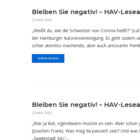
Bleiben Sie negativ! – HAV-Lese
23 MAI 2021
„Weißt du, wie die Schwester von Corona heißt?“ (Lutz
der Hamburger Autorenvereinigung. Es geht zudem um
schier atemlos machende, aber auch amüsante Peinlic
MEHR LESEN
Bleiben Sie negativ! – HAV-Lese
23 MAI 2021
„War ja klar, irgendwann musste es sein. Aber schon
(Joachim Frank). Was mag da passiert sein? Und was 
„Spielestadt XXL“...