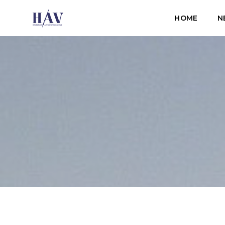
HOME
N