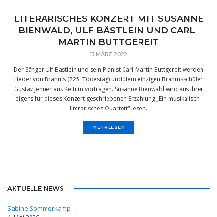
LITERARISCHES KONZERT MIT SUSANNE
BIENWALD, ULF BÄSTLEIN UND CARL-
MARTIN BUTTGEREIT
13 MÄRZ 2022
Der Sänger Ulf Bästlein und sein Pianist Carl-Martin Buttgereit werden
Lieder von Brahms (225. Todestag) und dem einzigen Brahmsschüler
Gustav Jenner aus Keitum vortragen. Susanne Bienwald wird aus ihrer
eigens für dieses Konzert geschriebenen Erzählung „Ein musikalisch-
literarisches Quartett“ lesen.
MEHR LESEN
AKTUELLE NEWS
Sabine Sommerkamp
4, Mai 2026