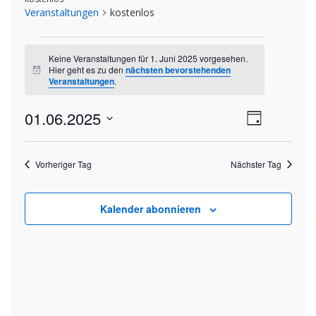
Veranstaltungen
kostenlos
Veranstaltungen
Keine Veranstaltungen für 1. Juni 2025 vorgesehen.
für
Hier geht es zu den
nächsten bevorstehenden
Hinweis
Veranstaltungen
.
1.
Ansich
01.06.2025
Veran
Juni
Tag
Datum
Ansic
Naviga
2025
wählen.
Navig
Vorheriger Tag
Nächster Tag
Kalender abonnieren