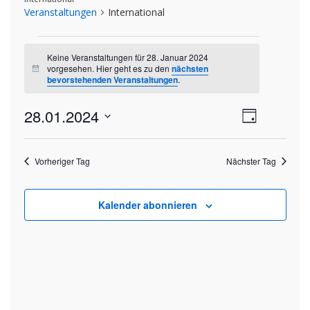
Veranstaltungen
International
Veranstaltungen
Keine Veranstaltungen für 28. Januar 2024
für
vorgesehen. Hier geht es zu den
nächsten
Hinweis
bevorstehenden Veranstaltungen
.
28.
Ansich
28.01.2024
Veran
Januar
Tag
Datum
Ansic
Naviga
2024
wählen.
Navig
Vorheriger Tag
Nächster Tag
Kalender abonnieren