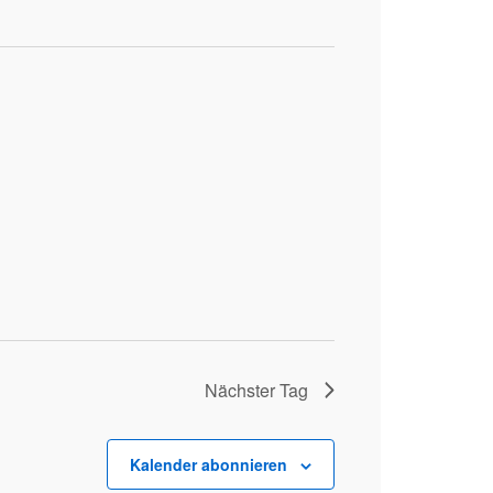
Ansich
Naviga
Naviga
Nächster Tag
Kalender abonnieren