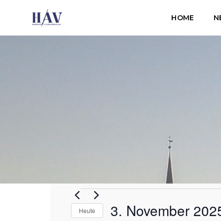
HOME
N
Veranstaltungen
für
3. November 202
Heute
3.
November