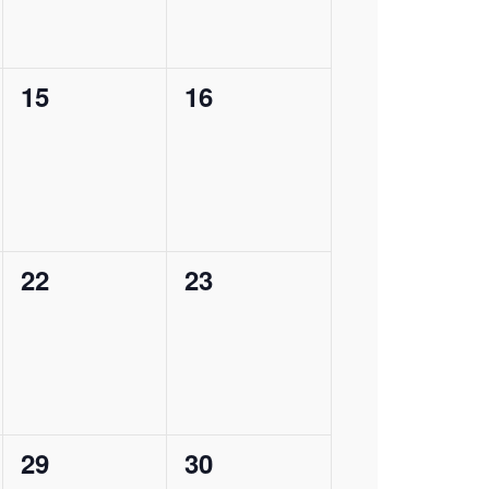
0
0
15
16
ungen,
Veranstaltungen,
Veranstaltungen,
0
0
22
23
ungen,
Veranstaltungen,
Veranstaltungen,
0
0
29
30