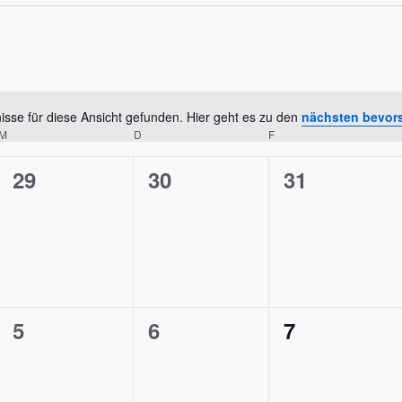
ungen
sse für diese Ansicht gefunden. Hier geht es zu den
nächsten bevor
Hinweis
M
MITTWOCH
D
DONNERSTAG
F
FREITAG
0
0
0
29
30
31
ngen,
Veranstaltungen,
Veranstaltungen,
Veranstalt
ungen
0
0
0
5
6
7
ngen,
Veranstaltungen,
Veranstaltungen,
Veranstalt