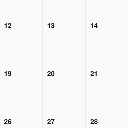
0
0
0
12
13
14
ngen,
Veranstaltungen,
Veranstaltungen,
Veranstalt
0
0
0
19
20
21
ngen,
Veranstaltungen,
Veranstaltungen,
Veranstalt
0
0
0
26
27
28