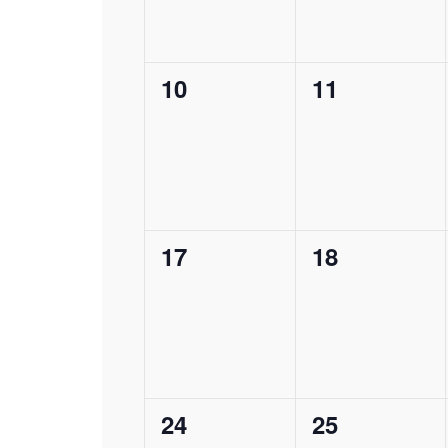
0
0
10
11
Veranstaltungen,
Veranstaltu
0
0
17
18
Veranstaltungen,
Veranstaltu
0
0
24
25