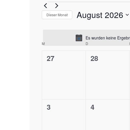
Veranstalt
August 2026
Dieser Monat
Datum
wählen.
Es wurden keine Ergebni
Kalender
M
MONTAG
D
DIENSTAG
0
0
27
28
von
Veranstaltungen,
Veranstaltu
Veranstalt
0
0
3
4
Veranstaltungen,
Veranstaltu