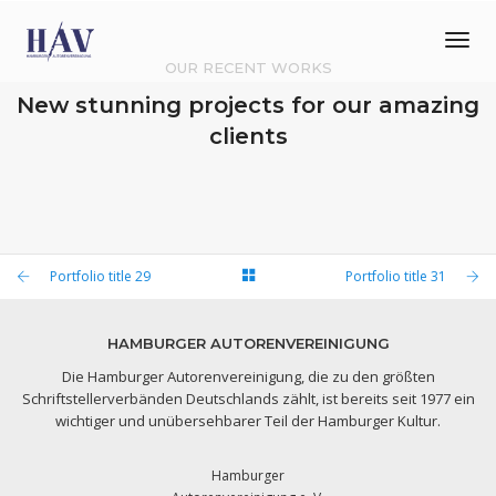
Tog
Nav
OUR RECENT WORKS
New stunning projects for our amazing
clients
PORTFOLIO TITLE 32
Portfolio title 29
PORTFOLIO TITLE 31
Portfolio title 31
WEB AND PHOTOGRAPHY
PORTFOLIO TITLE 29
BRANDING AND IDENTITY
PORTFOLIO TITLE 28
BRANDING AND IDENTITY
BRANDING AND BROCHURE
HAMBURGER AUTORENVEREINIGUNG
Die Hamburger Autorenvereinigung, die zu den größten
Schriftstellerverbänden Deutschlands zählt, ist bereits seit 1977 ein
wichtiger und unübersehbarer Teil der Hamburger Kultur.
Hamburger