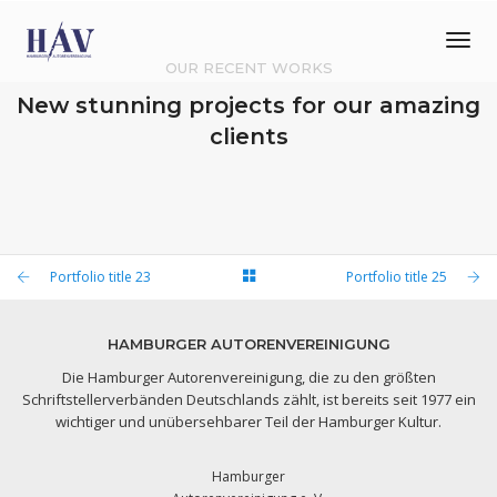
Tog
Nav
OUR RECENT WORKS
New stunning projects for our amazing
clients
PORTFOLIO TITLE 27
Portfolio title 23
PORTFOLIO TITLE 26
Portfolio title 25
WEB AND PHOTOGRAPHY
PORTFOLIO TITLE 25
BRANDING AND IDENTITY
PORTFOLIO TITLE 23
WEB AND PHOTOGRAPHY
BRANDING AND IDENTITY
HAMBURGER AUTORENVEREINIGUNG
Die Hamburger Autorenvereinigung, die zu den größten
Schriftstellerverbänden Deutschlands zählt, ist bereits seit 1977 ein
wichtiger und unübersehbarer Teil der Hamburger Kultur.
Hamburger