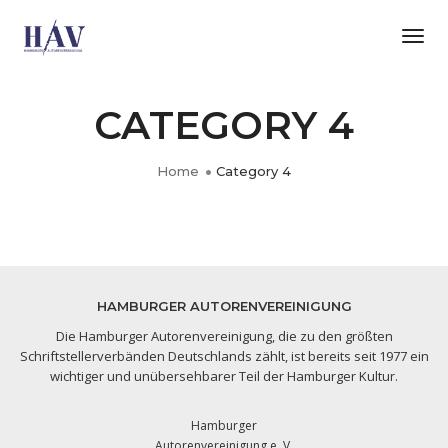
Tog
Nav
CATEGORY 4
Home
Category 4
PORTFOLIO TITLE 8
PORTFOLIO TITLE 7
PORTFOLIO TITLE 6
PORTFOLIO TITLE 4
PORTFOLIO TITLE 2
WEB AND PHOTOGRAPHY
BRANDING AND BROCHURE
BRANDING AND IDENTITY
WEB AND PHOTOGRAPHY
BRANDING AND BROCHURE
HAMBURGER AUTORENVEREINIGUNG
Die Hamburger Autorenvereinigung, die zu den größten
Schriftstellerverbänden Deutschlands zählt, ist bereits seit 1977 ein
wichtiger und unübersehbarer Teil der Hamburger Kultur.
Hamburger
Autorenvereinigung e. V.