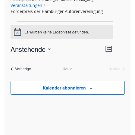
Veranstaltungen
Förderpreis der Hamburger Autorenvereinigung
Veranstaltungen
Es wurden keine Ergebnisse gefunden.
Hinweis
Ansich
Anstehende
Veran
Liste
Datum
Ansic
Naviga
wählen.
Navig
Veranstaltungen
Vorherige
Heute
Nächste
Veranstaltung
Kalender abonnieren