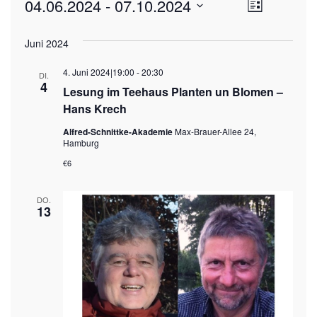
Ansich
04.06.2024
 - 
07.10.2024
Veran
Liste
Datum
Ansic
Naviga
wählen.
Juni 2024
Navig
4. Juni 2024|19:00
-
20:30
DI.
4
Lesung im Teehaus Planten un Blomen –
Hans Krech
Alfred-Schnittke-Akademie
Max-Brauer-Allee 24,
Hamburg
€6
DO.
13