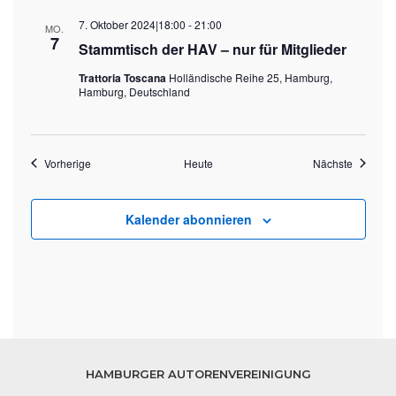
7. Oktober 2024|18:00
-
21:00
MO.
7
Stammtisch der HAV – nur für Mitglieder
Trattoria Toscana
Holländische Reihe 25, Hamburg,
Hamburg, Deutschland
Veranstaltungen
Veransta
Vorherige
Heute
Nächste
Kalender abonnieren
HAMBURGER AUTORENVEREINIGUNG