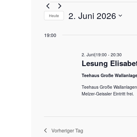
Veranstalt
2. Juni 2026
Heute
für
Datum
wählen.
19:00
2.
2. Juni|19:00
-
20:30
Juni
Lesung Elisabet
Teehaus Große Wallanlag
2026
Teehaus Große Wallanlagen D
Melzer-Geissler Eintritt frei.
Vorheriger Tag