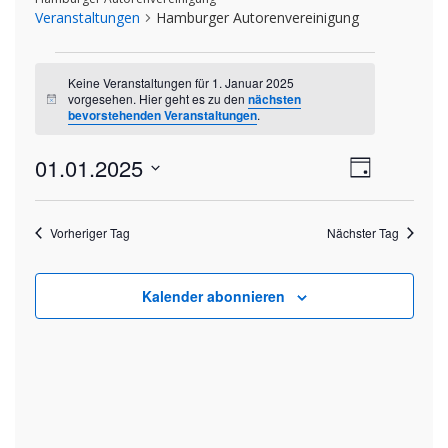
Veranstaltungen
Hamburger Autorenvereinigung
Veranstaltungen
Keine Veranstaltungen für 1. Januar 2025
für
vorgesehen. Hier geht es zu den
nächsten
Hinweis
bevorstehenden Veranstaltungen
.
1.
Ansich
01.01.2025
Veran
Januar
Tag
Datum
Ansic
Naviga
2025
wählen.
Navig
Vorheriger Tag
Nächster Tag
Kalender abonnieren