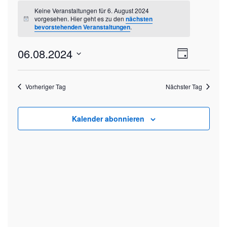
für
Keine Veranstaltungen für 6. August 2024
6.
vorgesehen. Hier geht es zu den
nächsten
Hinweis
August
bevorstehenden Veranstaltungen
.
2024
Ansich
06.08.2024
Veran
Tag
Datum
Ansic
Naviga
wählen.
Navig
Vorheriger Tag
Nächster Tag
Kalender abonnieren